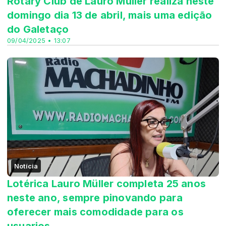
Rotary Club de Lauro Müller realiza neste
domingo dia 13 de abril, mais uma edição
do Galetaço
09/04/2025 • 13:07
Notícia
Lotérica Lauro Müller completa 25 anos
neste ano, sempre pinovando para
oferecer mais comodidade para os