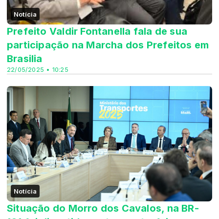
Notícia
Prefeito Valdir Fontanella fala de sua
participação na Marcha dos Prefeitos em
Brasilia
22/05/2025 • 10:25
Notícia
Situação do Morro dos Cavalos, na BR-