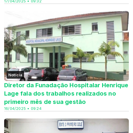
17/04/2025 • 09:32
Notícia
Diretor da Funadação Hospitalar Henrique
Lage fala dos trabalhos realizados no
primeiro mês de sua gestão
16/04/2025 • 09:24