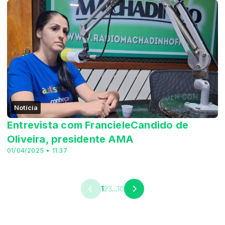
Notícia
Entrevista com FrancieleCandido de
Oliveira, presidente AMA
01/04/2025 • 11:37
1
2
3
...
10