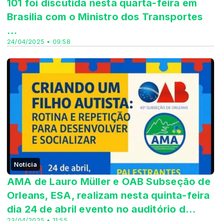
101 foi discutida nesta quarta-feira em
Brasilia com o Ministro dos Transportes
...
24/04/2025 • 09:58
Notícia
AMA de Lauro Müller e OAB Subseção de
Orleans, ESA, realizam nesta quinta-feira
dia 24 de abril evento no auditório d...
23/04/2025 • 11:55