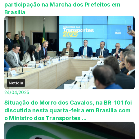
participação na Marcha dos Prefeitos em
Brasilia
Notícia
24/04/2025
Situação do Morro dos Cavalos, na BR-101 foi
discutida nesta quarta-feira em Brasilia com
o Ministro dos Transportes ...