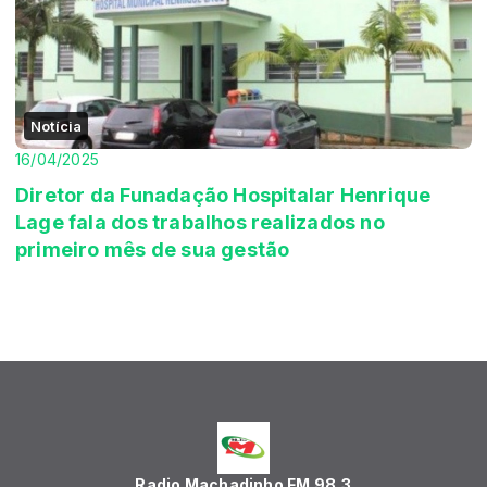
Notícia
16/04/2025
Diretor da Funadação Hospitalar Henrique
Lage fala dos trabalhos realizados no
primeiro mês de sua gestão
Radio Machadinho FM 98,3