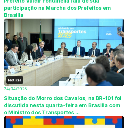
Prefeito Valdir Fontanella fala de sua
participação na Marcha dos Prefeitos em
Brasilia
Notícia
24/04/2025
Situação do Morro dos Cavalos, na BR-101 foi
discutida nesta quarta-feira em Brasilia com
o Ministro dos Transportes ...